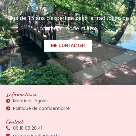
Plus de 15 ans d’expertise dans la traduction de
contenus mode et luxe
ME CONTACTER
Informations
Mentions légales
Politique de confidentialité
Contact
06 18 08 20 41
guiralkarine@yahoo.fr