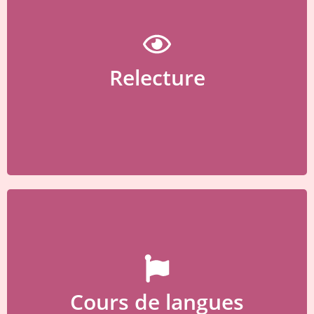
Relecture de vos documents
Relecture
Tentez par un Kaffe / Kuchen ?
Cours de langues