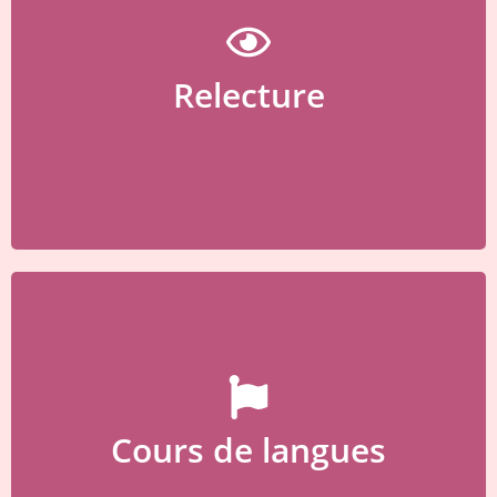
Relecture de vos documents
Relecture
Tentez par un Kaffe / Kuchen ?
Cours de langues